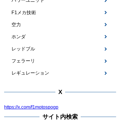
パワーユニット
F1メカ技術
空力
ホンダ
レッドブル
フェラーリ
レギュレーション
X
https://x.com/f1motospogp
サイト内検索