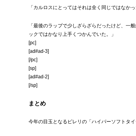
「カルロスにとってはそれは全く同じではなかっ
「最後のラップで少しざらざらだったけど、一般
ックではかなり上手くつかんでいた。」
[pc]
[ad#ad-3]
[/pc]
[sp]
[ad#ad-2]
[/sp]
まとめ
今年の目玉となるピレリの「ハイパーソフトタイ