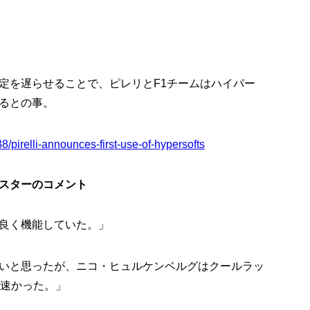
定を遅らせることで、ピレリとF1チームはハイパー
るとの事。
/pirelli-announces-first-use-of-hypersofts
スターのコメント
良く機能していた。」
いと思ったが、ニコ・ヒュルケンベルグはクールラッ
も速かった。」