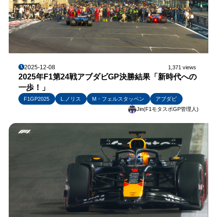
2025-12-08
1,371 views
2025年F1第24戦アブダビGP決勝結果「新時代への
一歩！」
F1GP2025
L.ノリス
M・フェルスタッペン
アブダビ
Jin(F1モタスポGP管理人)