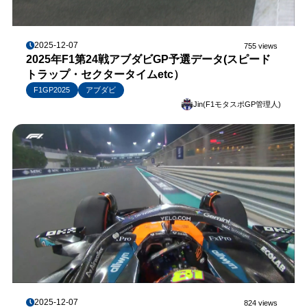
2025-12-07
755 views
2025年F1第24戦アブダビGP予選データ(スピード
トラップ・セクタータイムetc）
F1GP2025
アブダビ
Jin(F1モタスポGP管理人)
2025-12-07
824 views