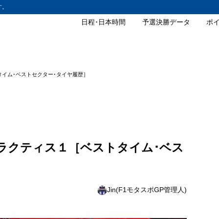
す。
日程･日本時間
予選決勝データ
ポ
トタイム･ベストセクター･タイヤ履歴］
GPプラクティス１［ベストタイム･ベス
Jin(F1モタスポGP管理人)