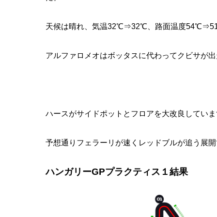
天候は晴れ、気温32℃⇒32℃、路面温度54℃⇒
アルファロメオはボッタスに代わってクビサが出
ハースがサイドポットとフロアを大改良していま
予想通りフェラーリが速くレッドブルが追う展開
ハンガリーGPプラクティス１結果