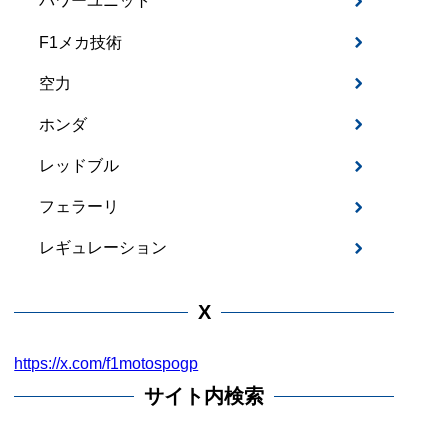
パワーユニット
F1メカ技術
空力
ホンダ
レッドブル
フェラーリ
レギュレーション
X
https://x.com/f1motospogp
サイト内検索