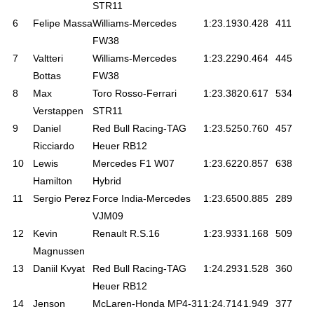
STR11
6
Felipe Massa
Williams-Mercedes
1:23.193
0.428
411
FW38
7
Valtteri
Williams-Mercedes
1:23.229
0.464
445
Bottas
FW38
8
Max
Toro Rosso-Ferrari
1:23.382
0.617
534
Verstappen
STR11
9
Daniel
Red Bull Racing-TAG
1:23.525
0.760
457
Ricciardo
Heuer RB12
10
Lewis
Mercedes F1 W07
1:23.622
0.857
638
Hamilton
Hybrid
11
Sergio Perez
Force India-Mercedes
1:23.650
0.885
289
VJM09
12
Kevin
Renault R.S.16
1:23.933
1.168
509
Magnussen
13
Daniil Kvyat
Red Bull Racing-TAG
1:24.293
1.528
360
Heuer RB12
14
Jenson
McLaren-Honda MP4-31
1:24.714
1.949
377