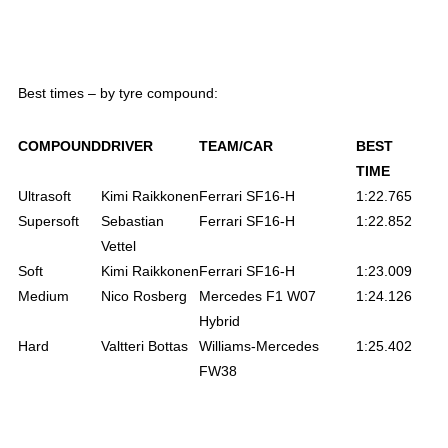
Best times – by tyre compound:
COMPOUND
DRIVER
TEAM/CAR
BEST
TIME
Ultrasoft
Kimi Raikkonen
Ferrari SF16-H
1:22.765
Supersoft
Sebastian
Ferrari SF16-H
1:22.852
Vettel
Soft
Kimi Raikkonen
Ferrari SF16-H
1:23.009
Medium
Nico Rosberg
Mercedes F1 W07
1:24.126
Hybrid
Hard
Valtteri Bottas
Williams-Mercedes
1:25.402
FW38