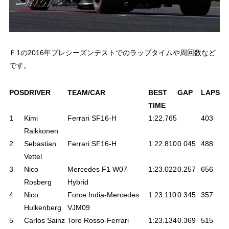
Ｆ1の2016年プレシーズンテストでのラップタイムや周回数など
です。
POS
DRIVER
TEAM/CAR
BEST
GAP
LAPS
TIME
1
Kimi
Ferrari SF16-H
1:22.765
403
Raikkonen
2
Sebastian
Ferrari SF16-H
1:22.810
0.045
488
Vettel
3
Nico
Mercedes F1 W07
1:23.022
0.257
656
Rosberg
Hybrid
4
Nico
Force India-Mercedes
1:23.110
0.345
357
Hulkenberg
VJM09
5
Carlos Sainz
Toro Rosso-Ferrari
1:23.134
0.369
515