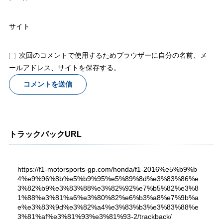
サイト
次回のコメントで使用するためブラウザーに自分の名前、メ
ールアドレス、サイトを保存する。
トラックバックURL
https://f1-motorsports-gp.com/honda/f1-2016%e5%b9%b
4%e9%96%8b%e5%b9%95%e5%89%8d%e3%83%86%e
3%82%b9%e3%83%88%e3%82%92%e7%b5%82%e3%8
1%88%e3%81%a6%e3%80%82%e6%b3%a8%e7%9b%a
e%e3%83%9d%e3%82%a4%e3%83%b3%e3%83%88%e
3%81%af%e3%81%93%e3%81%93-2/trackback/