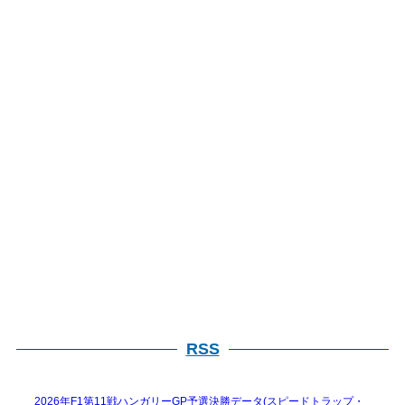
イ
索
ブ
検
索
RSS
2026年F1第11戦ハンガリーGP予選決勝データ(スピードトラップ・