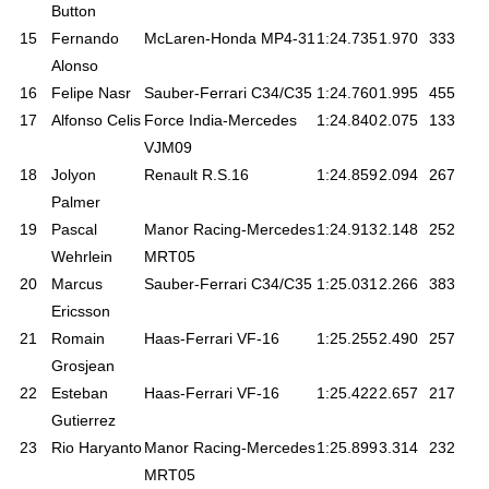
Button
15
Fernando
McLaren-Honda MP4-31
1:24.735
1.970
333
Alonso
16
Felipe Nasr
Sauber-Ferrari C34/C35
1:24.760
1.995
455
17
Alfonso Celis
Force India-Mercedes
1:24.840
2.075
133
VJM09
18
Jolyon
Renault R.S.16
1:24.859
2.094
267
Palmer
19
Pascal
Manor Racing-Mercedes
1:24.913
2.148
252
Wehrlein
MRT05
20
Marcus
Sauber-Ferrari C34/C35
1:25.031
2.266
383
Ericsson
21
Romain
Haas-Ferrari VF-16
1:25.255
2.490
257
Grosjean
22
Esteban
Haas-Ferrari VF-16
1:25.422
2.657
217
Gutierrez
23
Rio Haryanto
Manor Racing-Mercedes
1:25.899
3.314
232
MRT05