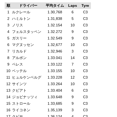
順
ドライバー
平均タイム
Laps
Tyre
1
ルクレール
1.30,768
6
C3
2
ハミルトン
1.31,838
5
C3
3
ノリス
1.32.154
10
C3
4
フェルスタッペン
1.32.272
9
C3
5
ガスリー
1.32.549
9
C3
6
マグヌッセン
1.32,677
10
C3
7
リカルド
1.32,946
3
C3
8
アルボン
1.33.041
14
C3
9
ペレス
1.33.122
7
C3
10
ベッテル
1.33.155
10
C3
11
ヒュルケンベルグ
1.33.228
12
C3
12
サインツ
1.33.264
10
C3
13
クビアト
1.33.404
6
C3
14
ジョビナッツィ
1.33.648
9
C3
15
ストロール
1.33,685
9
C3
16
ライコネン
1.35,139
3
C3
17
クビサ
1.36.124
4
C3