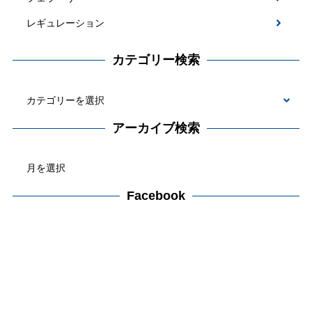
レギュレーション
カテゴリー検索
カ
テ
アーカイブ検索
ゴ
ア
リ
ー
ー
カ
Facebook
検
イ
索
ブ
検
索