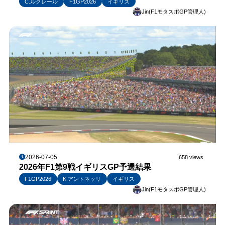
C.ルクレール
F1GP2026
イギリス
Jin(F1モタスポGP管理人)
2026-07-05
658 views
2026年F1第9戦イギリスGP予選結果
F1GP2026
K.アントネッリ
イギリス
Jin(F1モタスポGP管理人)