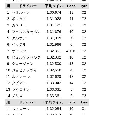
順
ドライバー
平均タイム
Laps
Tyre
1
ハミルトン
1.30,674
13
C2
2
ボッタス
1.31.028
11
C2
3
ガスリー
1.31.421
8
C2
4
フェルスタッペン
1.31,676
10
C2
5
アルボン
1.31,909
7
C2
6
ベッテル
1.31,966
6
C2
7
サインツ
1.32.351
4 + 10
C2
8
ヒュルケンベルグ
1.32.392
10
C2
9
グロージャン
1.32,500
13
C2
10
ジョビナッツィ
1.32,550
4
C2
11
ルクレール
1.32.629
12
C2
12
クビアト
1.33.042
14
C2
13
ライコネン
1.33.331
8
C2
14
ノリス
1.33.361
9
C2
順
ドライバー
平均タイム
Laps
Tyre
1
ストロール
1.32,084
10
C1