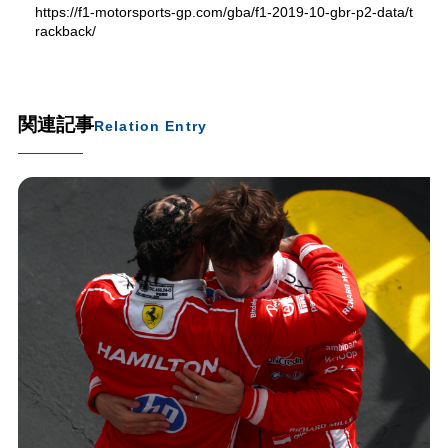
https://f1-motorsports-gp.com/gba/f1-2019-10-gbr-p2-data/t
rackback/
関連記事
Relation Entry