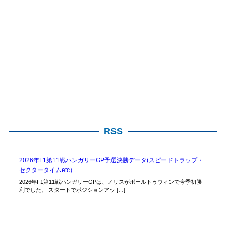
RSS
2026年F1第11戦ハンガリーGP予選決勝データ(スピードトラップ・
セクタータイムetc）
2026年F1第11戦ハンガリーGPは、ノリスがポールトゥウィンで今季初勝
利でした。 スタートでポジションアッ […]