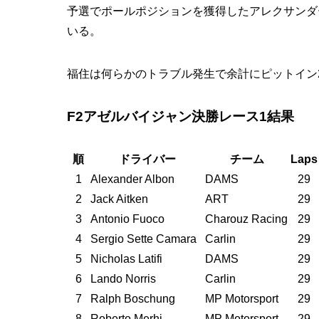
予選でポールポジションを獲得したアレクサンダ
いる。
福住は何らかのトラブル発生で余計にピットイン
F2アゼルバイジャン決勝レース1結果
順
ドライバー
チーム
Laps
1
Alexander Albon
DAMS
29
2
Jack Aitken
ART
29
3
Antonio Fuoco
Charouz Racing
29
4
Sergio Sette Camara
Carlin
29
5
Nicholas Latifi
DAMS
29
6
Lando Norris
Carlin
29
7
Ralph Boschung
MP Motorsport
29
8
Roberto Merhi
MP Motorsport
29