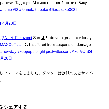
 Japanese. Тадасуке Макино о первой гонке в Баку.
iantime
#f2
#formula2
#baku
@tadasuke0628
8年4月28日
…
@Nirei_Fukuzumi
San 🇯🇵 drove a great race today
MAXGofficial
🇩🇪 suffered from suspension damage
sanewday
#keepupthefight
pic.twitter.com/MxdrVCIS2l
4月28日
しいレースをしました。グンターは接触のあとサスペ
。
をシェアする