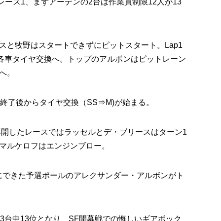
ース1、まずアーデンの2台は作業員制限12人が13
スと牧野はスタートできずにピットスタート。Lap1
後各車タイヤ交換へ。トップのアルボンはピットレーン
へ。
終了後からタイヤ交換（SS⇒M)が始まる。
1再開したレースではラッセルとデ・ブリースはターン1
マルケロフはエンジンブロー。
にできた予選ポールのアレクサンダー・アルボンがト
3台中13位となり、SF開幕戦での悔しいギアボック