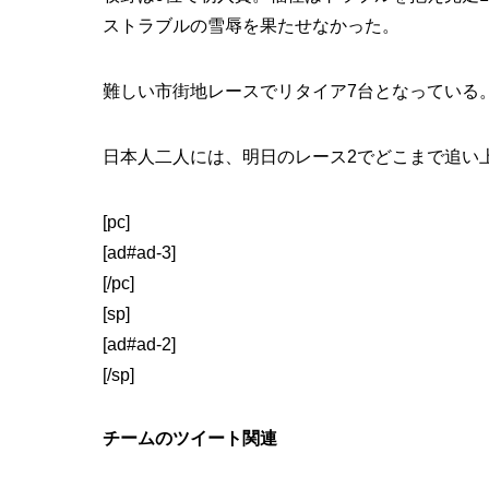
ストラブルの雪辱を果たせなかった。
難しい市街地レースでリタイア7台となっている
日本人二人には、明日のレース2でどこまで追い
[pc]
[ad#ad-3]
[/pc]
[sp]
[ad#ad-2]
[/sp]
チームのツイート関連