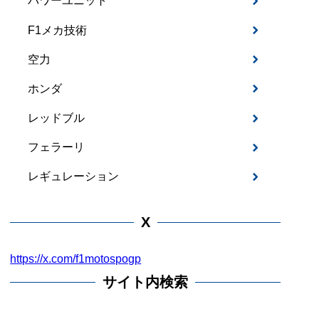
パワーユニット
F1メカ技術
空力
ホンダ
レッドブル
フェラーリ
レギュレーション
X
https://x.com/f1motospogp
サイト内検索