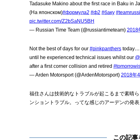
Tadasuke Makino about the first race in Baku in
(На японском)
#формула2
#ф2
#баку
#teamruss
pic.twitter.com/Z2bSaNU5BH
— Russian Time Team (@russiantimeteam)
201
Not the best of days for our
#pinkpanthers
today
until he experienced technical issues whilst our
@
after a first corner collision and retired
#tomorrowi
— Arden Motorsport (@ArdenMotorsport)
2018年
福住さんは技術的なトラブルが起こるまで素晴ら
ンショントラブル。ってな感じのアーデンの発表
この記事