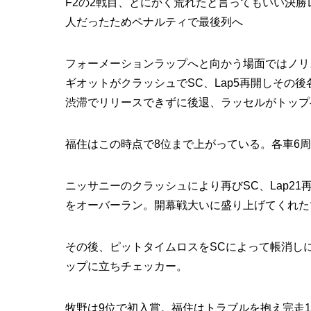
F2の2戦目、とにかく荒れたと言ってもいい決勝レ
人だったためペナルティで最後列へ
フォーメーションラップへと向かう場面ではノリ
ギオットがクラッシュでSC、Lap5再開しその
渋滞でリリースできずに後退、ラッセルがトップ
福住はこの時点で8位まで上がっている。各車6周
ニッサニーのクラッシュにより再びSC、Lap2
をオーバーラン。開幕戦大いに盛り上げてくれた
その後、ピットタイムロスをSCによって帳消し
ップに立ちチェッカー。
牧野は9位で初入賞。福住はトラブルを抱え完走1