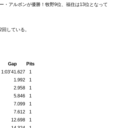
ー・アルボンが優勝！牧野9位、福住は13位となって
2回している。
Gap
Pits
1:03’41.627
1
1.992
1
2.958
1
5.846
1
7.099
1
7.612
1
12.698
1
14.324
1