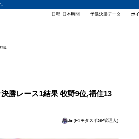
す。
日程･日本時間
予選決勝データ
ポ
13位
ン決勝レース1結果 牧野9位,福住13
Jin(F1モタスポGP管理人)