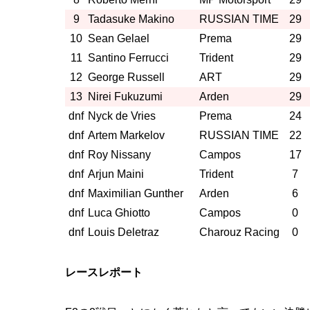
9
Tadasuke Makino
RUSSIAN TIME
29
10
Sean Gelael
Prema
29
11
Santino Ferrucci
Trident
29
12
George Russell
ART
29
13
Nirei Fukuzumi
Arden
29
dnf
Nyck de Vries
Prema
24
dnf
Artem Markelov
RUSSIAN TIME
22
dnf
Roy Nissany
Campos
17
dnf
Arjun Maini
Trident
7
dnf
Maximilian Gunther
Arden
6
dnf
Luca Ghiotto
Campos
0
dnf
Louis Deletraz
Charouz Racing
0
レースレポート