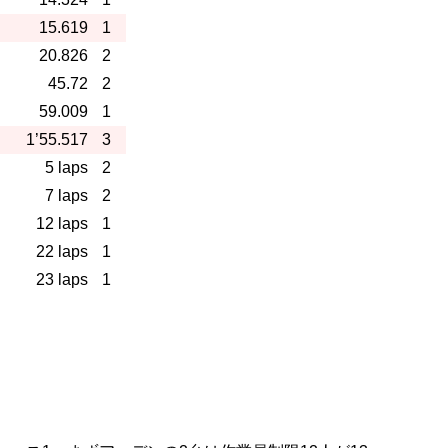
15.619
1
20.826
2
45.72
2
59.009
1
1’55.517
3
5 laps
2
7 laps
2
12 laps
1
22 laps
1
23 laps
1