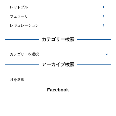
レッドブル
フェラーリ
レギュレーション
カテゴリー検索
カ
テ
アーカイブ検索
ゴ
ア
リ
ー
ー
カ
Facebook
検
イ
索
ブ
検
索