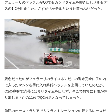
フェラーリのベッテルがQ3でセカンドタイムを叩き出しメルセデ
スの1-2を阻止した。さすがベッテルという仕事っぷりだった。
残念だったのがフェラーリのライコネンだこの週末完全に手の内
に入ったマシンを手に入れ終始ベッテルを上回っていたのだが、
Q2の序盤で渋滞にはまりタイムを出せず、そこで無常にも雨が降
り出しまさかの11位でQ2敗退となってしまった。
前回のオーストラリアでもフラストレーションの貯まるレースだ