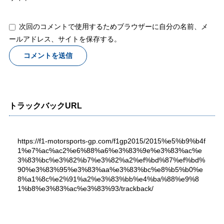
次回のコメントで使用するためブラウザーに自分の名前、メ
ールアドレス、サイトを保存する。
トラックバックURL
https://f1-motorsports-gp.com/f1gp2015/2015%e5%b9%b4f
1%e7%ac%ac2%e6%88%a6%e3%83%9e%e3%83%ac%e
3%83%bc%e3%82%b7%e3%82%a2%ef%bd%87%ef%bd%
90%e3%83%95%e3%83%aa%e3%83%bc%e8%b5%b0%e
8%a1%8c%e2%91%a2%e3%83%bb%e4%ba%88%e9%8
1%b8%e3%83%ac%e3%83%93/trackback/