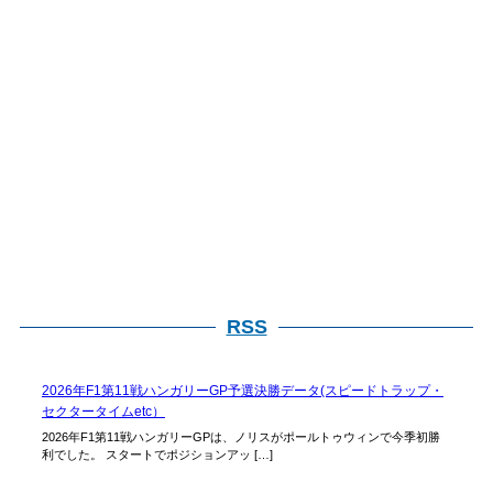
RSS
2026年F1第11戦ハンガリーGP予選決勝データ(スピードトラップ・
セクタータイムetc）
2026年F1第11戦ハンガリーGPは、ノリスがポールトゥウィンで今季初勝
利でした。 スタートでポジションアッ […]