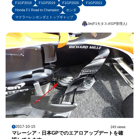
F1GP2018
F1GP2019
F1GP2020
F1GP2021
Honda F1 Road to Champion
ホンダ
マクラーレンホンダとトップギャップ
Jin(F1モタスポGP管理人)
2017-10-15
243 views
マレーシア・日本GPでのエアロアップデートを確