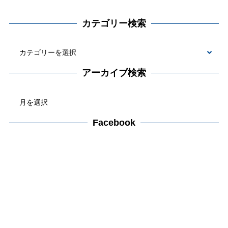
カテゴリー検索
カ
テ
アーカイブ検索
ゴ
ア
リ
ー
ー
カ
Facebook
検
イ
索
ブ
検
索