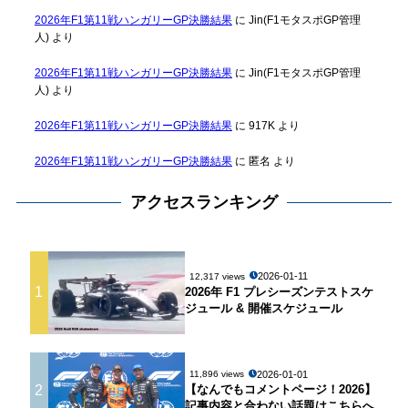
2026年F1第11戦ハンガリーGP決勝結果
に
Jin(F1モタスポGP管理
人)
より
2026年F1第11戦ハンガリーGP決勝結果
に
Jin(F1モタスポGP管理
人)
より
2026年F1第11戦ハンガリーGP決勝結果
に
917K
より
2026年F1第11戦ハンガリーGP決勝結果
に
匿名
より
アクセスランキング
2026-01-11
12,317 views
1
2026年 F1 プレシーズンテストスケ
ジュール & 開催スケジュール
2026-01-01
11,896 views
2
【なんでもコメントページ！2026】
記事内容と合わない話題はこちらへ