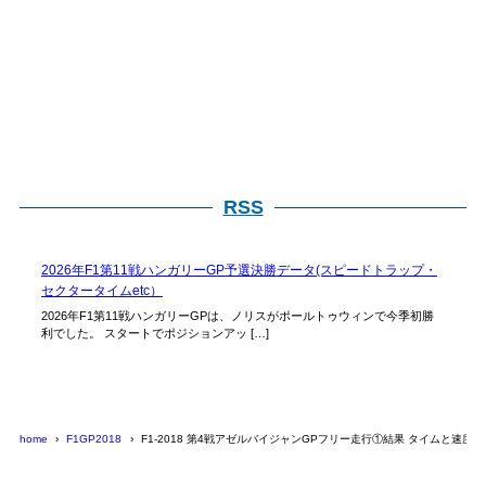
RSS
2026年F1第11戦ハンガリーGP予選決勝データ(スピードトラップ・
セクタータイムetc）
2026年F1第11戦ハンガリーGPは、ノリスがポールトゥウィンで今季初勝
利でした。 スタートでポジションアッ […]
home
F1GP2018
F1-2018 第4戦アゼルバイジャンGPフリー走行①結果 タイムと速度