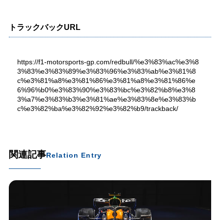
トラックバックURL
https://f1-motorsports-gp.com/redbull/%e3%83%ac%e3%8
3%83%e3%83%89%e3%83%96%e3%83%ab%e3%81%8
c%e3%81%a8%e3%81%86%e3%81%a8%e3%81%86%e
6%96%b0%e3%83%90%e3%83%bc%e3%82%b8%e3%8
3%a7%e3%83%b3%e3%81%ae%e3%83%8e%e3%83%b
c%e3%82%ba%e3%82%92%e3%82%b9/trackback/
関連記事
Relation Entry