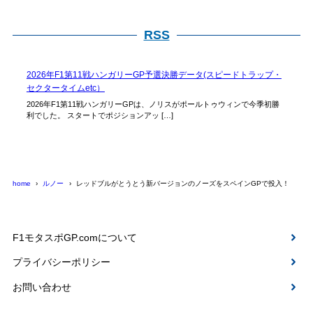
RSS
2026年F1第11戦ハンガリーGP予選決勝データ(スピードトラップ・
セクタータイムetc）
2026年F1第11戦ハンガリーGPは、ノリスがポールトゥウィンで今季初勝
利でした。 スタートでポジションアッ […]
home
ルノー
レッドブルがとうとう新バージョンのノーズをスペインGPで投入！
F1モタスポGP.comについて
プライバシーポリシー
お問い合わせ