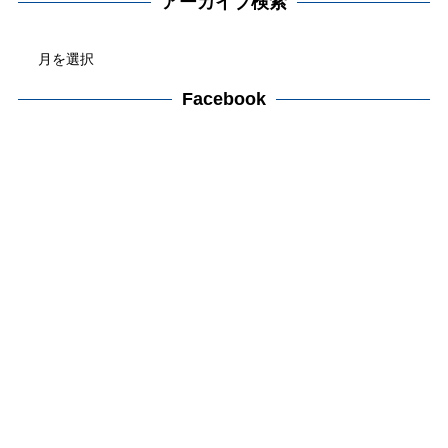
アーカイブ検索
ゴ
ア
リ
ー
ー
カ
Facebook
検
イ
索
ブ
検
索