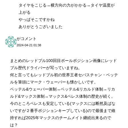
タイヤをこじる→横方向の力がかかる→タイヤ温度が
上がる
やっぱそこですかね
ありがとうございました
がコメント
2024-04-21 01:38
まとめのレッドブル100回目ポールポジション画像にレッド
ブル歴代ドライバーが写っていますね。
何と言ってもレッドブル初の世界王者セバスチャン・ベッテ
ルを筆頭にマーク・ウェーバーも懐かしいです。
ベッテル&ウェーバー体制→ベッテル&リカルド体制→リカ
ルド&マックス体制→マックス&ペレス体制の歴史が続く。
今のところペレスも安定している(マックスには断然及ばな
いですが２番手ポジションキープしている)ので最後まで維
持すれば2025年マックスのチームメイト継続出来るので
は？