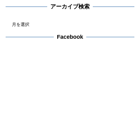
テ
アーカイブ検索
ゴ
ア
リ
ー
ー
カ
Facebook
検
イ
索
ブ
検
索