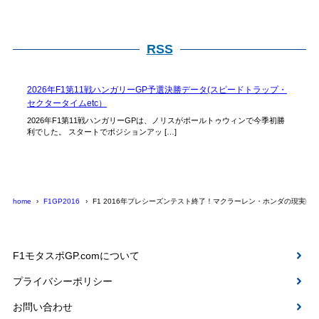
RSS
2026年F1第11戦ハンガリーGP予選決勝データ(スピードトラップ・
セクタータイムetc）
2026年F1第11戦ハンガリーGPは、ノリスがポールトゥウィンで今季初勝
利でした。 スタートでポジションアッ […]
home
F1GP2016
F1 2016年プレシーズンテスト終了！マクラーレン・ホンダの現実的
F1モタスポGP.comについて
プライバシーポリシー
お問い合わせ