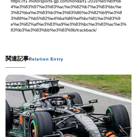
https://f1-motorsports-gp.com/honda/f1-2016%e5%b9%b
4%e3%83%97%e3%83%ac%e3%82%b7%e3%83%bc%e
3%82%ba%e3%83%b3%e3%83%86%e3%82%b9%e3%8
3%88%e7%b5%82%e4%ba%86%ef%bc%81%e3%83%9
e%e3%82%af%e3%83%a9%e3%83%bc%e3%83%ac%e3%
83%b3%e3%83%bb%e3%83%9b/trackback/
関連記事
Relation Entry