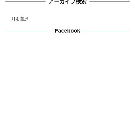
テ
アーカイブ検索
ゴ
ア
リ
ー
ー
カ
Facebook
検
イ
索
ブ
検
索