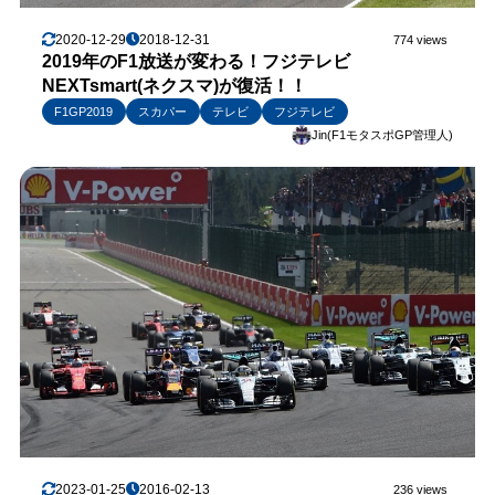
2020-12-29
2018-12-31
774 views
2019年のF1放送が変わる！フジテレビ
NEXTsmart(ネクスマ)が復活！！
F1GP2019
スカパー
テレビ
フジテレビ
Jin(F1モタスポGP管理人)
2023-01-25
2016-02-13
236 views