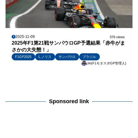
2025-11-09
376 views
2025年F1第21戦サンパウロGP予選結果「赤牛がま
さかの大失態！」
F1GP2025
L.ノリス
サンパウロ
ブラジル
Jin(F1モタスポGP管理人)
Sponsored link