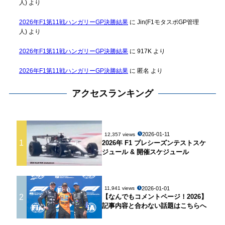
人)
より
2026年F1第11戦ハンガリーGP決勝結果
に
Jin(F1モタスポGP管理
人)
より
2026年F1第11戦ハンガリーGP決勝結果
に
917K
より
2026年F1第11戦ハンガリーGP決勝結果
に
匿名
より
アクセスランキング
2026-01-11
12,357 views
1
2026年 F1 プレシーズンテストスケ
ジュール & 開催スケジュール
2026-01-01
11,941 views
2
【なんでもコメントページ！2026】
記事内容と合わない話題はこちらへ