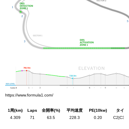
https://www.formula1.com/
1周(km)
Laps
全開率(%)
平均速度
PE(10kw)
タイヤ
4.309
71
63.5
228.3
0.20
C2|C3|C