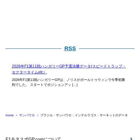
RSS
2026年F1第11戦ハンガリーGP予選決勝データ(スピードトラップ・
セクタータイムetc）
2026年F1第11戦ハンガリーGPは、ノリスがポールトゥウィンで今季初勝
利でした。 スタートでポジションアッ […]
home
サンパウロ
ブラジル・サンパウロ：インテルラゴス・サーキットのデータ
F1モタスポGP.comについて