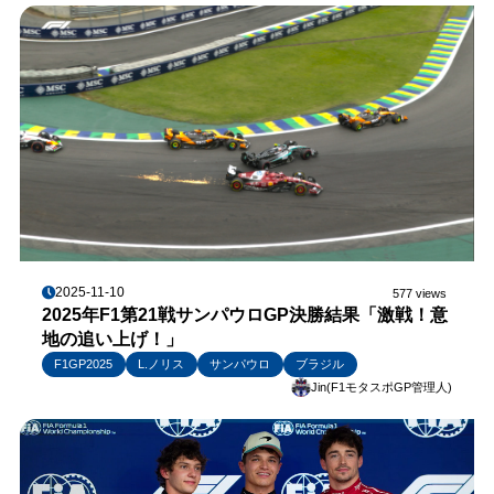
2025-11-10
577 views
2025年F1第21戦サンパウロGP決勝結果「激戦！意
地の追い上げ！」
F1GP2025
L.ノリス
サンパウロ
ブラジル
Jin(F1モタスポGP管理人)