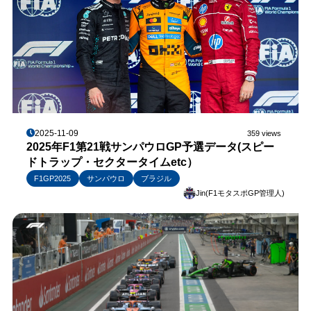
2025-11-09
359 views
2025年F1第21戦サンパウロGP予選データ(スピー
ドトラップ・セクタータイムetc）
F1GP2025
サンパウロ
ブラジル
Jin(F1モタスポGP管理人)