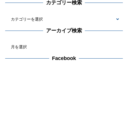
カテゴリー検索
カ
テ
アーカイブ検索
ゴ
ア
リ
ー
ー
カ
Facebook
検
イ
索
ブ
検
索