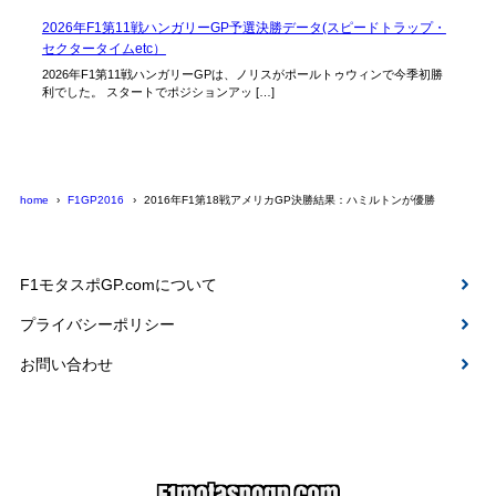
2026年F1第11戦ハンガリーGP予選決勝データ(スピードトラップ・
セクタータイムetc）
2026年F1第11戦ハンガリーGPは、ノリスがポールトゥウィンで今季初勝
利でした。 スタートでポジションアッ […]
home
F1GP2016
2016年F1第18戦アメリカGP決勝結果：ハミルトンが優勝
F1モタスポGP.comについて
プライバシーポリシー
お問い合わせ