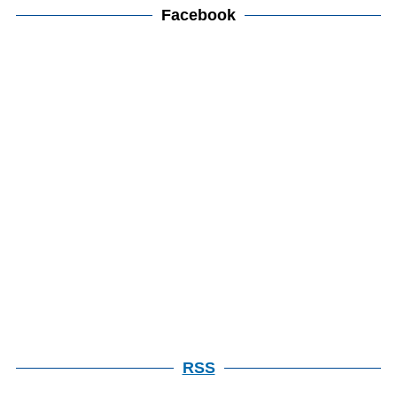
カ
Facebook
検
イ
索
ブ
検
索
RSS