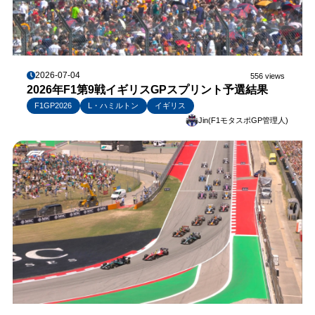
2026-07-04
556 views
2026年F1第9戦イギリスGPスプリント予選結果
F1GP2026
L・ハミルトン
イギリス
Jin(F1モタスポGP管理人)