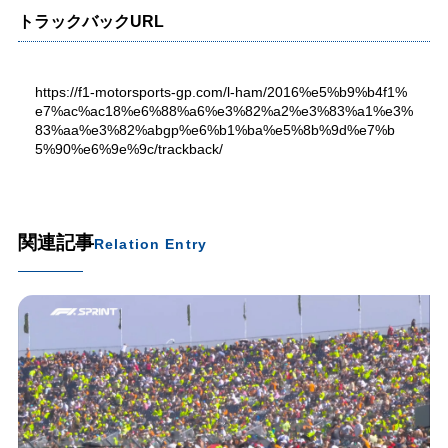
トラックバックURL
https://f1-motorsports-gp.com/l-ham/2016%e5%b9%b4f1%
e7%ac%ac18%e6%88%a6%e3%82%a2%e3%83%a1%e3%
83%aa%e3%82%abgp%e6%b1%ba%e5%8b%9d%e7%b
5%90%e6%9e%9c/trackback/
関連記事
Relation Entry