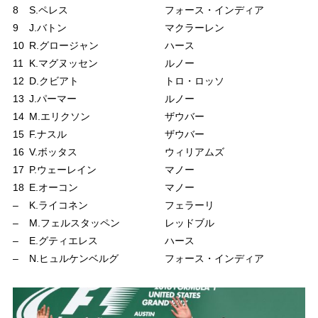
8
S.ペレス
フォース・インディア
9
J.バトン
マクラーレン
10
R.グロージャン
ハース
11
K.マグヌッセン
ルノー
12
D.クビアト
トロ・ロッソ
13
J.パーマー
ルノー
14
M.エリクソン
ザウバー
15
F.ナスル
ザウバー
16
V.ボッタス
ウィリアムズ
17
P.ウェーレイン
マノー
18
E.オーコン
マノー
–
K.ライコネン
フェラーリ
–
M.フェルスタッペン
レッドブル
–
E.グティエレス
ハース
–
N.ヒュルケンベルグ
フォース・インディア