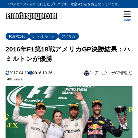
F1のメカニズムを中心にしたブログです。考察や分析をおこなっています。
MENU
F1GP2016
L・ハミルトン
アメリカ
2016年F1第18戦アメリカGP決勝結果：ハ
ミルトンが優勝
2017-04-10
2016-10-26
Jin(F1モタスポGP管理人)
401 views