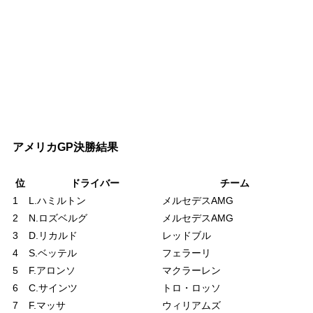
アメリカGP決勝結果
位
ドライバー
チーム
1
L.ハミルトン
メルセデスAMG
1
2
N.ロズベルグ
メルセデスAMG
3
D.リカルド
レッドブル
4
S.ベッテル
フェラーリ
5
F.アロンソ
マクラーレン
6
C.サインツ
トロ・ロッソ
7
F.マッサ
ウィリアムズ