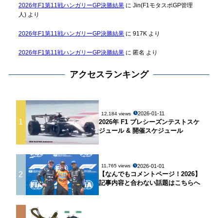
2026年F1第11戦ハンガリーGP決勝結果
に
Jin(F1モタスポGP管理
人)
より
2026年F1第11戦ハンガリーGP決勝結果
に
917K
より
2026年F1第11戦ハンガリーGP決勝結果
に
匿名
より
アクセスランキング
2026-01-11
12,184 views
1
2026年 F1 プレシーズンテストスケ
ジュール & 開催スケジュール
2026-01-01
11,765 views
2
【なんでもコメントページ！2026】
記事内容と合わない話題はこちらへ