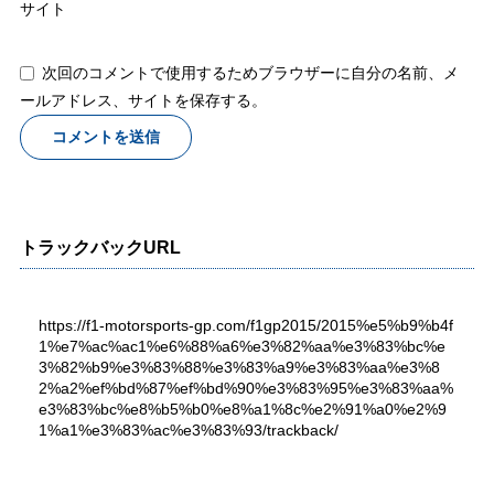
サイト
次回のコメントで使用するためブラウザーに自分の名前、メ
ールアドレス、サイトを保存する。
トラックバックURL
https://f1-motorsports-gp.com/f1gp2015/2015%e5%b9%b4f
1%e7%ac%ac1%e6%88%a6%e3%82%aa%e3%83%bc%e
3%82%b9%e3%83%88%e3%83%a9%e3%83%aa%e3%8
2%a2%ef%bd%87%ef%bd%90%e3%83%95%e3%83%aa%
e3%83%bc%e8%b5%b0%e8%a1%8c%e2%91%a0%e2%9
1%a1%e3%83%ac%e3%83%93/trackback/