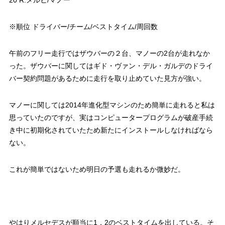
20 R.メルヒ/マノー
※順位 ドライバー/チーム/ベストタイム/周回数
午前のフリー走行ではザウバーの２台、マノーの2台が走れなか
った。ザウバーに関してはギド・ヴァン・デル・ガルデのドライ
バー契約問題があるために走行を取り止めていた見方が強い。
マノーに関しては2014年進化型マシンのため簡単に走れると私は
思っていたのですが、実はコンピュータープログラムが破産手続
き中に初期化されていたため新たにインストールしなければなら
ない。
これが簡単ではないため明日の予選も走れるか微妙だ。
やはりメルセデスが順当に1，2のベストタイムを出している。そ