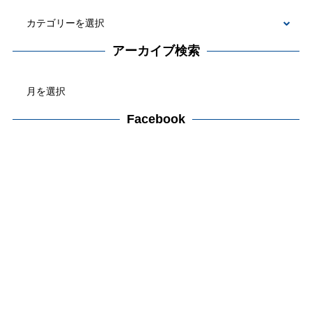
カ
テ
アーカイブ検索
ゴ
ア
リ
ー
ー
カ
Facebook
検
イ
索
ブ
検
索