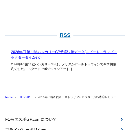
RSS
2026年F1第11戦ハンガリーGP予選決勝データ(スピードトラップ・
セクタータイムetc）
2026年F1第11戦ハンガリーGPは、ノリスがポールトゥウィンで今季初勝
利でした。 スタートでポジションアッ […]
home
F1GP2015
2015年F1第1戦オーストラリアＧＰフリー走行①②レビュー
F1モタスポGP.comについて
プライバシーポリシー