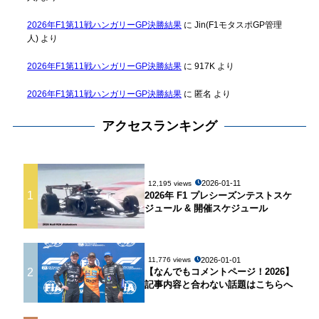
2026年F1第11戦ハンガリーGP決勝結果
に
Jin(F1モタスポGP管理
人)
より
2026年F1第11戦ハンガリーGP決勝結果
に
917K
より
2026年F1第11戦ハンガリーGP決勝結果
に
匿名
より
アクセスランキング
2026-01-11
12,195 views
1
2026年 F1 プレシーズンテストスケ
ジュール & 開催スケジュール
2026-01-01
11,776 views
2
【なんでもコメントページ！2026】
記事内容と合わない話題はこちらへ