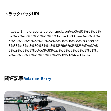
トラックバックURL
https://f1-motorsports-gp.com/mclaren/%e3%83%95%e3%
82%a7%e3%83%a9%e3%83%bc%e3%83%aa%e3%81%a
e%e3%83%a9%e3%82%a4%e3%82%b3%e3%83%8d%e
3%83%b3%e3%80%81%e3%83%9e%e3%82%af%e3%8
3%a9%e3%83%bc%e3%83%ac%e3%83%b3%e3%81%a
e%e3%83%90%e3%83%88%e3%83%b3/trackback/
関連記事
Relation Entry