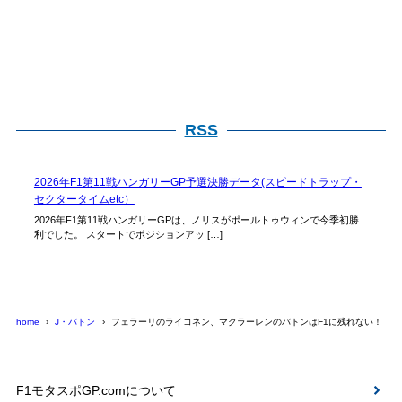
RSS
2026年F1第11戦ハンガリーGP予選決勝データ(スピードトラップ・
セクタータイムetc）
2026年F1第11戦ハンガリーGPは、ノリスがポールトゥウィンで今季初勝
利でした。 スタートでポジションアッ […]
home
J・バトン
フェラーリのライコネン、マクラーレンのバトンはF1に残れない！
F1モタスポGP.comについて