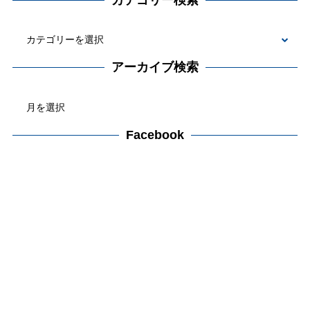
カ
テ
アーカイブ検索
ゴ
ア
リ
ー
ー
カ
Facebook
検
イ
索
ブ
検
索