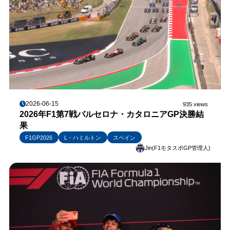
2026-06-15
935 views
2026年F1第7戦バルセロナ・カタロニアGP決勝結
果
F1GP2026
L・ハミルトン
スペイン
Jin(F1モタスポGP管理人)