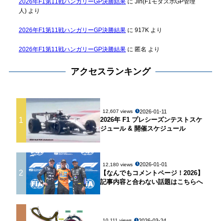
2026年F1第11戦ハンガリーGP決勝結果
に
Jin(F1モタスポGP管理
人)
より
2026年F1第11戦ハンガリーGP決勝結果
に
917K
より
2026年F1第11戦ハンガリーGP決勝結果
に
匿名
より
アクセスランキング
2026-01-11
12,607 views
1
2026年 F1 プレシーズンテストスケ
ジュール & 開催スケジュール
2026-01-01
12,180 views
2
【なんでもコメントページ！2026】
記事内容と合わない話題はこちらへ
2026-03-24
10,111 views