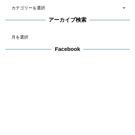
カ
テ
アーカイブ検索
ゴ
ア
リ
ー
ー
カ
Facebook
検
イ
索
ブ
検
索