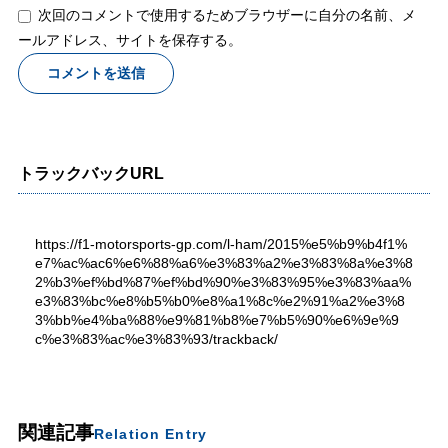
次回のコメントで使用するためブラウザーに自分の名前、メ
ールアドレス、サイトを保存する。
トラックバックURL
https://f1-motorsports-gp.com/l-ham/2015%e5%b9%b4f1%
e7%ac%ac6%e6%88%a6%e3%83%a2%e3%83%8a%e3%8
2%b3%ef%bd%87%ef%bd%90%e3%83%95%e3%83%aa%
e3%83%bc%e8%b5%b0%e8%a1%8c%e2%91%a2%e3%8
3%bb%e4%ba%88%e9%81%b8%e7%b5%90%e6%9e%9
c%e3%83%ac%e3%83%93/trackback/
関連記事
Relation Entry