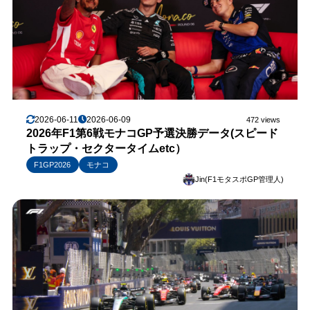
2026-06-11
2026-06-09
472 views
2026年F1第6戦モナコGP予選決勝データ(スピード
トラップ・セクタータイムetc）
F1GP2026
モナコ
Jin(F1モタスポGP管理人)