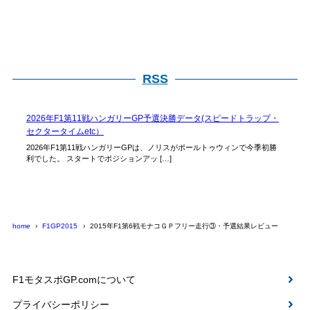
RSS
2026年F1第11戦ハンガリーGP予選決勝データ(スピードトラップ・
セクタータイムetc）
2026年F1第11戦ハンガリーGPは、ノリスがポールトゥウィンで今季初勝
利でした。 スタートでポジションアッ […]
home
F1GP2015
2015年F1第6戦モナコＧＰフリー走行③・予選結果レビュー
F1モタスポGP.comについて
プライバシーポリシー